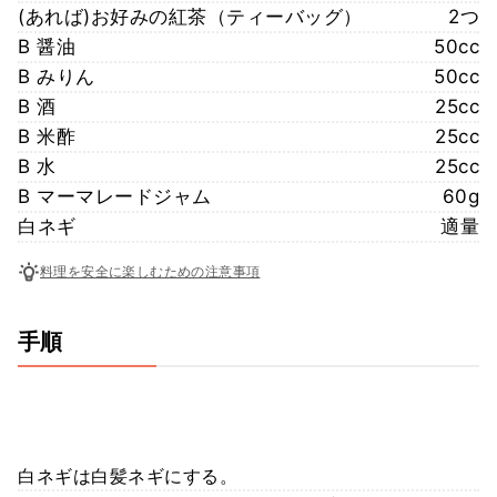
(あれば)お好みの紅茶（ティーバッグ）
2つ
B 醤油
50cc
B みりん
50cc
B 酒
25cc
B 米酢
25cc
B 水
25cc
B マーマレードジャム
60g
白ネギ
適量
料理を安全に楽しむための注意事項
手順
白ネギは白髪ネギにする。