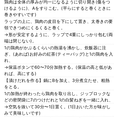
鶏肉は全体の厚みが均一になるように切り開き(傷をつ
けるように)、Aをすりこむ。(平らにすると巻くときに
巻きやすいです)
ラップの上に、鶏肉の皮目を下にして置き、太巻きの要
領できつめにくるくると巻く。
→形が安定するように、ラップで4重にしっかり包む(両
端は閉じない)。
1の鶏肉がかぶるくらいの熱湯を沸かし、炊飯器に注
ぎ、(あれば)お好みの紅茶(ティーバッグ)と1の鶏肉を入
れ、
→保温ボタンで60〜70分加熱する。(保温の高と低があ
れば、高にする)
【漬けだれを作る】鍋にBを加え、3分煮立たせ、粗熱
をとる。
1の加熱が終わったら鶏肉を取り出し、ジップロックな
どの密閉袋に7のつけだれと1の白髪ねぎを一緒に入れ、
→空気を抜いて30分〜1日置く。(1日おいた方が味がし
みて美味しいです)