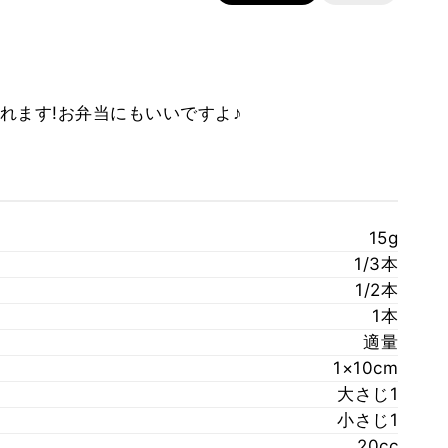
れます!お弁当にもいいですよ♪
15g
1/3本
1/2本
1本
適量
1×10cm
大さじ1
小さじ1
20cc