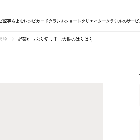
ピ
記事をよむ
レシピカード
クラシルショート
クリエイター
クラシルのサービ
え物
野菜たっぷり切り干し大根のはりはり