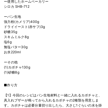
ー使用したホームベーカリー
シロカ SHB-712
ーパン生地
強力粉(カメリア)400g
ドライイースト(赤サフ)3g
砂糖35g
スキムミルク8g
塩6g
無塩バター30g
お水220ml
ーその他
(1)カボチャ130g
■作り方
【1】今回のレシピはパン生地材料と一緒に入れるカボチャと、
具入れブザーが鳴ってから入れるカボチャの2種類を用意しま
す。カボチャは必要分量切り出したら、大さじ1ぐらいの水を掛