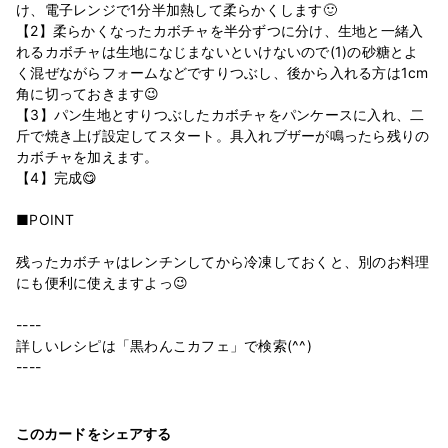
け、電子レンジで1分半加熱して柔らかくします🙂
【2】柔らかくなったカボチャを半分ずつに分け、生地と一緒入
れるカボチャは生地になじまないといけないので(1)の砂糖とよ
く混ぜながらフォームなどですりつぶし、後から入れる方は1cm
角に切っておきます😉
【3】パン生地とすりつぶしたカボチャをパンケースに入れ、二
斤で焼き上げ設定してスタート。具入れブザーが鳴ったら残りの
カボチャを加えます。
【4】完成😋
■POINT
残ったカボチャはレンチンしてから冷凍しておくと、別のお料理
にも便利に使えますよっ😉
----
詳しいレシピは「黒わんこカフェ」で検索(^^)
----
このカードをシェアする