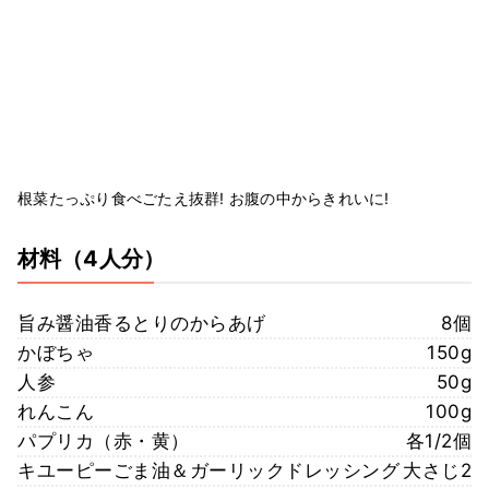
根菜たっぷり食べごたえ抜群! お腹の中からきれいに!
材料
（4人分）
旨み醤油香るとりのからあげ
8個
かぼちゃ
150g
人参
50g
れんこん
100g
パプリカ（赤・黄）
各1/2個
キユーピーごま油＆ガーリックドレッシング
大さじ2