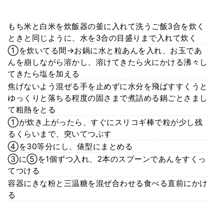
もち米と白米を炊飯器の釜に入れて洗うご飯3合を炊く
ときと同じように、水を3合の目盛りまで入れて炊く
①を炊いてる間→お鍋に水と粒あんを入れ、お玉であ
んを崩しながら溶かし、溶けてきたら火にかける沸々し
てきたら塩を加える
焦げないよう混ぜる手を止めずに水分を飛ばすすくうと
ゆっくりと落ちる程度の固さまで煮詰める鍋ごとさまし
て粗熱をとる
①が炊き上がったら、すぐにスリコギ棒で粒が少し残
るくらいまで、突いてつぶす
④を30等分にし、俵型にまとめる
③に⑤を1個ずつ入れ、2本のスプーンであんをすくっ
てつける
容器にきな粉と三温糖を混ぜ合わせる食べる直前にかけ
る