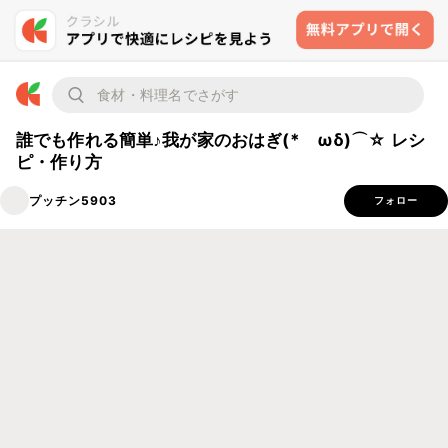
誰でも作れる簡単♪我が家のおはぎ(*ゝωδ)⌒☆ レシ
ピ・作り方
プッチン5903
フォロー