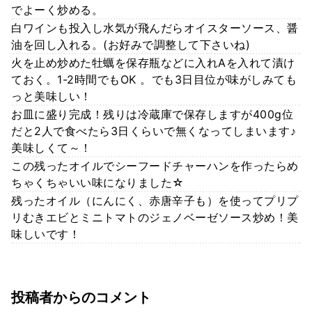
でよーく炒める。
白ワインも投入し水気が飛んだらオイスターソース、醤
油を回し入れる。(お好みで調整して下さいね)
火を止め炒めた牡蠣を保存瓶などに入れAを入れて漬け
ておく。1-2時間でもOK 。でも3日目位が味がしみても
っと美味しい！
お皿に盛り完成！残りは冷蔵庫で保存しますが400g位
だと2人で食べたら3日くらいで無くなってしまいます♪
美味しくて～！
この残ったオイルでシーフードチャーハンを作ったらめ
ちゃくちゃいい味になりました☆
残ったオイル（にんにく、赤唐辛子も）を使ってプリプ
リむきエビとミニトマトのジェノベーゼソース炒め！美
味しいです！
投稿者からのコメント