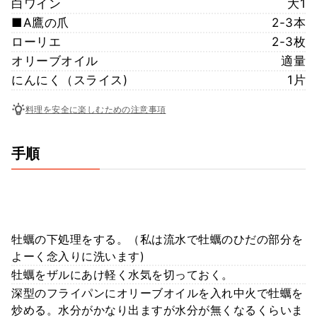
白ワイン
大1
■A鷹の爪
2-3本
ローリエ
2-3枚
オリーブオイル
適量
にんにく（スライス)
1片
料理を安全に楽しむための注意事項
手順
牡蠣の下処理をする。（私は流水で牡蠣のひだの部分を
よーく念入りに洗います)
牡蠣をザルにあけ軽く水気を切っておく。
深型のフライパンにオリーブオイルを入れ中火で牡蠣を
炒める。水分がかなり出ますが水分が無くなるくらいま