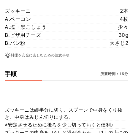
ズッキーニ
2本
A.ベーコン
4枚
A.塩・黒こしょう
少々
B.ピザ用チーズ
30g
B.パン粉
大さじ2
料理を安全に楽しむための注意事項
手順
所要時間：15分
ズッキーニは縦半分に切り、スプーンで中身をくり抜
き、中身はみじん切りにする。
※安定させるために後ろを少し切っておくと便利♪
ズッキーニの中身を［A］と混ぜ合わせ、［1］の上にの