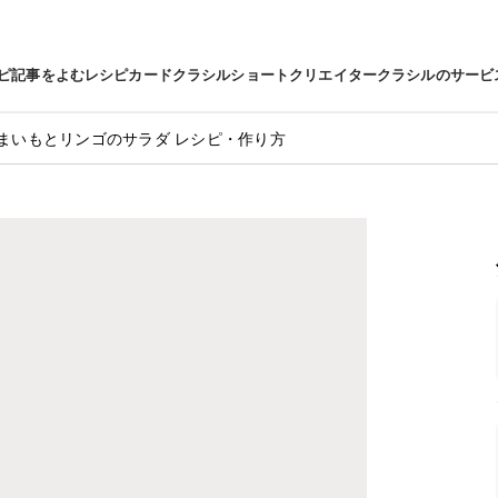
ピ
記事をよむ
レシピカード
クラシルショート
クリエイター
クラシルのサービ
まいもとリンゴのサラダ レシピ・作り方