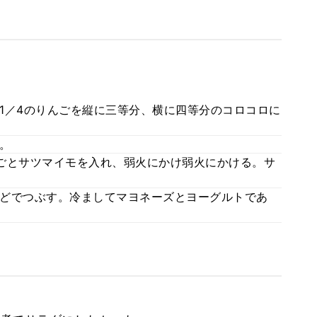
1／4のりんごを縦に三等分、横に四等分のコロコロに
。
ごとサツマイモを入れ、弱火にかけ弱火にかける。サ
どでつぶす。冷ましてマヨネーズとヨーグルトであ