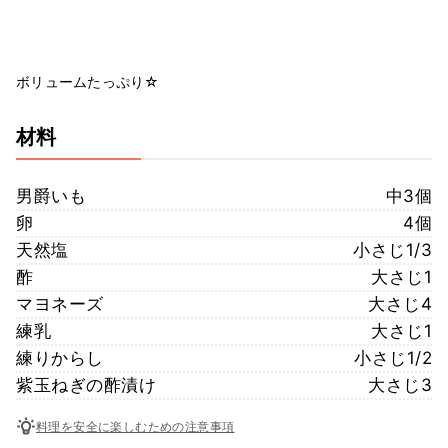
ボリュームたっぷり☆
材料
男爵いも
中3個
卵
4個
天然塩
小さじ1/3
酢
大さじ1
マヨネーズ
大さじ4
練乳
大さじ1
練りからし
小さじ1/2
紫玉ねぎの酢漬け
大さじ3
料理を安全に楽しむための注意事項