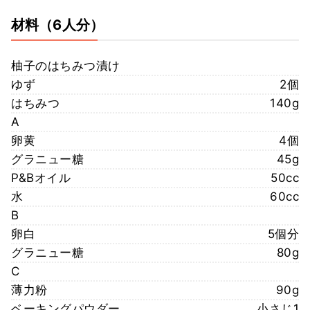
材料
（6人分）
柚子のはちみつ漬け
ゆず
2個
はちみつ
140g
A
卵黄
4個
グラニュー糖
45g
P&Bオイル
50cc
水
60cc
B
卵白
5個分
グラニュー糖
80g
C
薄力粉
90g
ベーキングパウダー
小さじ1