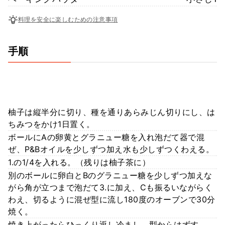
料理を安全に楽しむための注意事項
手順
柚子は縦半分に切り、種を通りあらみじん切りにし、は
ちみつをかけ1日置く。
ボールにAの卵黄とグラニュー糖を入れ泡だて器で混
ぜ、P&Bオイルを少しずつ加え水も少しずつくわえる。
1.の1/4を入れる。（残りは柚子茶に）
別のボールに卵白とBのグラニュー糖を少しずつ加えな
がら角が立つまで泡だて3.に加え、Cも振るいながらく
わえ、切るように混ぜ型に流し180度のオーブンで30分
焼く。
焼き上がったらひっくり返し冷まし、型からはずす。