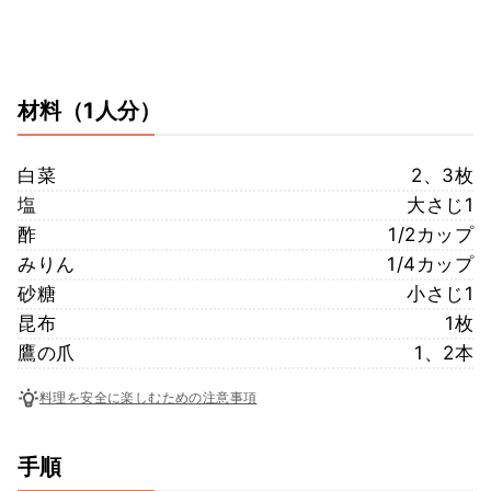
材料
（1人分）
白菜
2、3枚
塩
大さじ1
酢
1/2カップ
みりん
1/4カップ
砂糖
小さじ1
昆布
1枚
鷹の爪
1、2本
料理を安全に楽しむための注意事項
手順