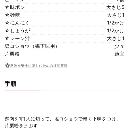
☆味ポン
大さじ5
☆砂糖
大さじ1
☆にんにく
1/2かけ
☆しょうが
1/2かけ
☆レモン汁
大さじ1
塩コショウ（鶏下味用）
少々
片栗粉
適宜
料理を安全に楽しむための注意事項
手順
鶏肉を1口大に切って、塩コショウで軽く下味をつけ、
片栗粉をまぶす