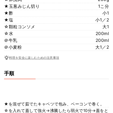
★玉葱みじん切り
1こ分
★酢
小1
★塩
小1／2
☆顆粒コンソメ
大1
☆水
200ml
＠牛乳
200ml
＠小麦粉
大1／2
料理を安全に楽しむための注意事項
手順
★を混ぜて茹でたキャベツで包み、ベーコンで巻く。
☆を入れて蓋して強火→沸騰したら弱火で10分→蓋をと