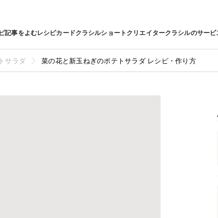
ピ
記事をよむ
レシピカード
クラシルショート
クリエイター
クラシルのサービ
トサラダ
菜の花と新玉ねぎのポテトサラダ レシピ・作り方