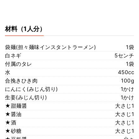
材料
（1人分）
袋麺(担々麺味インスタントラーメン)
1袋
白ネギ
5センチ
付属のタレ
1袋
水
450cc
合挽きひき肉
100g
にんにく(みじん切り)
1かけ
生姜(みじん切り)
1かけ
★甜麺醤
大さじ1
★醤油
大さじ1
★酒
大さじ1
★砂糖
大さじ1