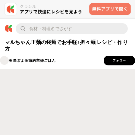
マルちゃん正麺の袋麺でお手軽♪担々麺 レシピ・作り
方
美味ぽよ🌼節約主婦ごはん
フォロー