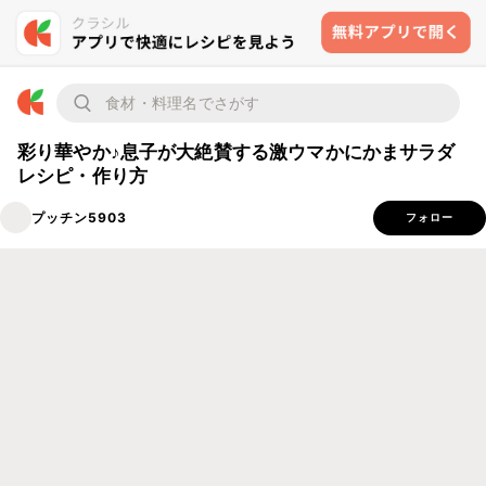
彩り華やか♪息子が大絶賛する激ウマかにかまサラダ
レシピ・作り方
プッチン5903
フォロー