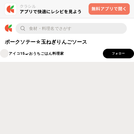
ポークソテー☆玉ねぎりんごソース
アイコ15🍳おうちごはん料理家
フォロー