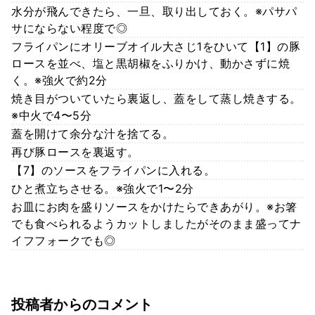
水分が飛んできたら、一旦、取り出しておく。※パサパ
サにならない程度で◎
フライパンにオリーブオイル大さじ1をひいて【1】の豚
ロースを並べ、塩と黒胡椒をふりかけ、動かさずに焼
く。※強火で約2分
焼き目がついていたら裏返し、蓋をして蒸し焼きする。
※中火で4〜5分
蓋を開けて余分な汁を捨てる。
再び豚ロースを裏返す。
【7】のソースをフライパンに入れる。
ひと煮立ちさせる。※強火で1〜2分
お皿にお肉を盛りソースをかけたらできあがり。※お箸
でも食べられるようカットしましたがそのまま盛ってナ
イフフォークでも◎
投稿者からのコメント