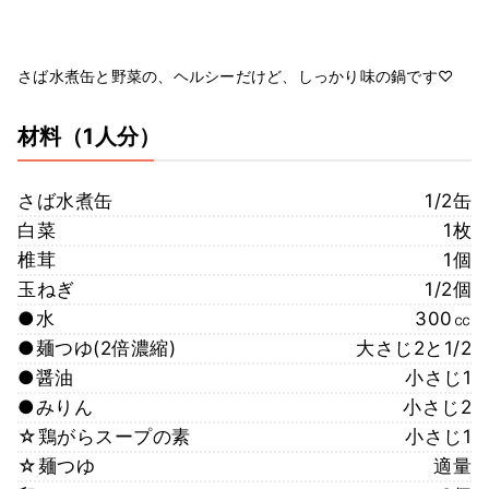
さば水煮缶と野菜の、ヘルシーだけど、しっかり味の鍋です♡
材料
（1人分）
さば水煮缶
1/2缶
白菜
1枚
椎茸
1個
玉ねぎ
1/2個
●水
300㏄
●麺つゆ(2倍濃縮)
大さじ2と1/2
●醤油
小さじ1
●みりん
小さじ2
☆鶏がらスープの素
小さじ1
☆麺つゆ
適量