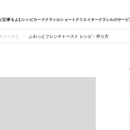
ピ
記事をよむ
レシピカード
クラシルショート
クリエイター
クラシルのサービ
チトースト
ふわっとフレンチトースト レシピ・作り方