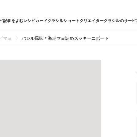
ピ
記事をよむ
レシピカード
クラシルショート
クリエイター
クラシルのサービ
ビマヨ
バジル風味＊海老マヨ詰めズッキーニボード