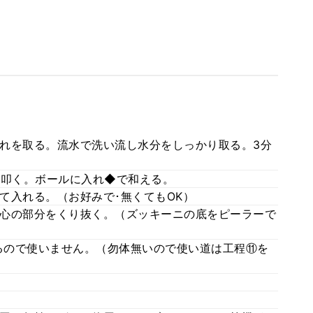
れを取る。流水で洗い流し水分をしっかり取る。3分
に叩く。ボールに入れ◆で和える。
て入れる。（お好みで･無くてもOK）
心の部分をくり抜く。（ズッキーニの底をピーラーで
るので使いません。（勿体無いので使い道は工程⑪を