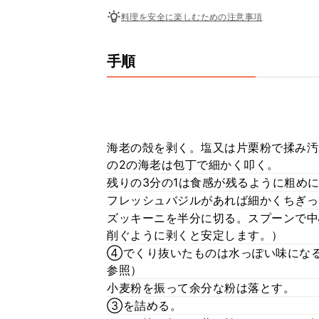
料理を安全に楽しむための注意事項
手順
海老の殻を剥く。塩又は片栗粉で揉み汚
の2の海老は包丁で細かく叩く。
残りの3分の1は食感が残るように粗め
フレッシュバジルがあれば細かくちぎっ
ズッキーニを半分に切る。スプーンで中
削ぐように剥くと安定します。）
④でくり抜いたものは水っぽい味にな
参照）
小麦粉を振って余分な粉は落とす。
③を詰める。