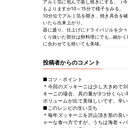
アルミ箔に包んで蒸し焼きにする。（今
もよりますが10～15分で様子をみる。
10分位でアルミ箔を開き、焼き具合を
いたら出来上がり。
器に盛り、仕上げにドライバジルを少々
くり抜いた部分は卵料理にでも…細かく
に合わせても焼いても美味。
投稿者からのコメント
■コツ・ポイント
＊今回のズッキーニは少し大きめで30
キーニの場合、具の量が3つ分くらい
ボリュームが出て美味しいです。辛い
■このレシピの生い立ち
＊毎年ズッキーニを沢山頂き形の良い
ャーな食べ方ですが、うちは海老＋バ