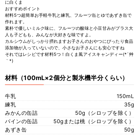
に白くま
おすすめポイント
材料5つ超簡単お手軽牛乳と練乳、フルーツ缶とゆであずき缶で
作れます。
素朴で優しいミルク味に、フルーツの酸味と小豆甘みがプラス大
人も子どもも、みんなが大好きな味ですよ。
カルシウムがしっかり摂れますお子さんのおやつにぴったり食品
添加物が入っていないので、小さなお子さんにも安心ですね
それではレシピです材料5つ！白くま風アイスキャンディー(*´艸
｀*)
材料
（100mL×2個分と製氷機半分くらい）
牛乳
150mL
練乳
35g
みかんの缶詰
50g（シロップを除く）
パインの缶詰
50gまたは桃（シロップを除く）
あずき缶
50g