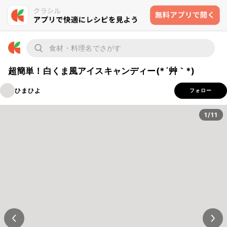
超簡単！白くま風アイスキャンディー(*´艸｀*)
ひまひよ
フォロー
1/11