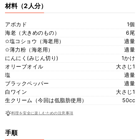
材料
（2人分）
アボカド
1個
海老（大きめのもの）
6尾
✩塩コショウ（海老用）
適量
✩薄力粉（海老用）
適量
にんにく(みじん切り)
1かけ
オリーブオイル
大さじ1
塩
適量
ブラックペッパー
適量
白ワイン
大さじ1
生クリーム（今回は低脂肪使用）
50cc
料理を安全に楽しむための注意事項
手順