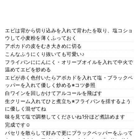
エビは背から切り込みを入れて背わたを取り、塩コショ
ウして小麦粉を薄くふっておく
アボカドの皮をむき大きめに切る
こんなふうにくり抜いても可愛い♪
フライパンににんにく・オリーブオイルを入れて中火で
温めてエビを炒める
エビが赤く色付いたらアボカドを入れて塩・ブラックペ
ッパーを入れて優しく炒める※コツ参照
白ワインを回しかけてアルコールを飛ばす
生クリーム入れてひと煮立ち※フライパンを揺するよう
に優しく混ぜてね
味を見て塩で調整してくださいね1分ほど煮詰めます
完成です☺
パセリを散らして好みで更にブラックペッパーをふって