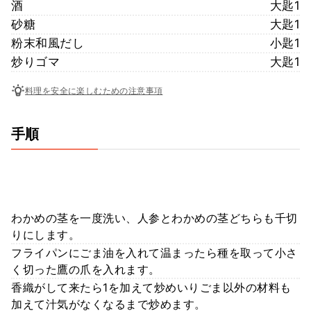
酒
大匙1
砂糖
大匙1
粉末和風だし
小匙1
炒りゴマ
大匙1
料理を安全に楽しむための注意事項
手順
わかめの茎を一度洗い、人参とわかめの茎どちらも千切
りにします。
フライパンにごま油を入れて温まったら種を取って小さ
く切った鷹の爪を入れます。
香織がして来たら1を加えて炒めいりごま以外の材料も
加えて汁気がなくなるまで炒めます。