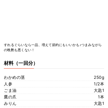
すれるぐらいなら一品、増えて節約にもいいかも♪つまみながら
の晩酌も悪くない！
材料
（一回分）
わかめの茎
250g
人参
1/2本
ごま油
大匙1
鷹の爪
1本
みりん
大匙1