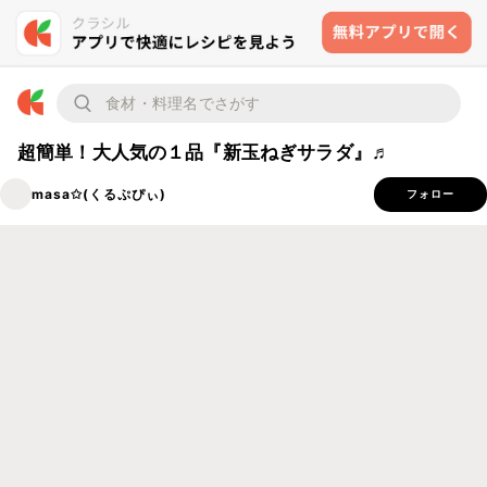
超簡単！大人気の１品『新玉ねぎサラダ』♬
masa✩(くるぷぴぃ)
フォロー