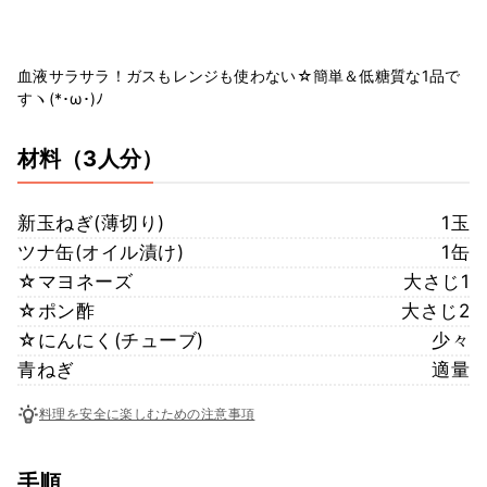
血液サラサラ！ガスもレンジも使わない☆簡単＆低糖質な1品で
すヽ(*･ω･)ﾉ
材料
（3人分）
新玉ねぎ(薄切り)
1玉
ツナ缶(オイル漬け)
1缶
☆マヨネーズ
大さじ1
☆ポン酢
大さじ2
☆にんにく(チューブ)
少々
青ねぎ
適量
料理を安全に楽しむための注意事項
手順