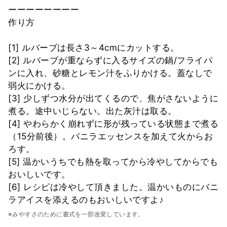
ーーーーーーーー
作り方
[1] ルバーブは長さ3～4cmにカットする。
[2] ルバーブが重ならずに入るサイズの鍋/フライパ
ンに入れ、砂糖とレモン汁をふりかける。蓋なしで
弱火にかける。
[3] 少しずつ水分が出てくるので、焦がさないように
煮る。途中いじらない。出た灰汁は取る。
[4] やわらかく崩れずに形が残っている状態まで煮る
（15分前後）。バニラエッセンスを加えて火からお
ろす。
[5] 温かいうちでも熱を取ってから冷やしてからでも
おいしいです。
[6] レシピは冷やして頂きました。温かいものにバニ
ラアイスを添えるのもおいしいですよ♪
※みやすさのために書式を一部改変しています。