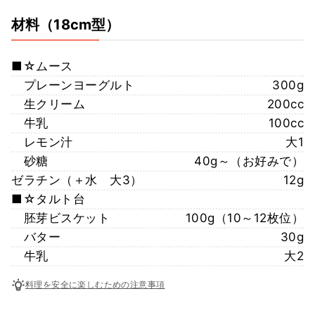
材料
（18cm型）
■☆ムース
プレーンヨーグルト
300g
生クリーム
200cc
牛乳
100cc
レモン汁
大1
砂糖
40g～（お好みで）
ゼラチン（＋水 大3）
12g
■☆タルト台
胚芽ビスケット
100g（10～12枚位）
バター
30g
牛乳
大2
料理を安全に楽しむための注意事項