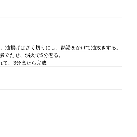
ト。油揚げはざく切りにし、熱湯をかけて油抜きする。
煮立たせ、弱火で5分煮る。
れて、3分煮たら完成
。