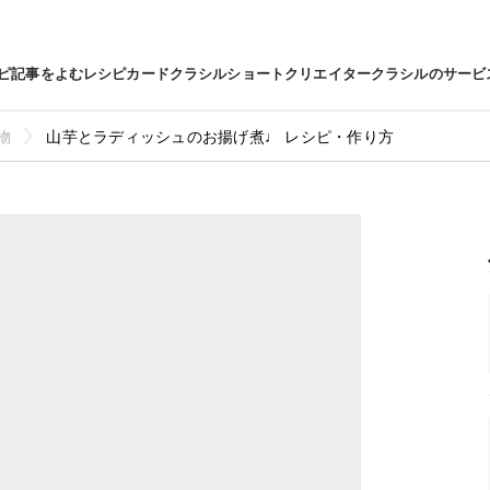
ピ
記事をよむ
レシピカード
クラシルショート
クリエイター
クラシルのサービ
物
山芋とラディッシュのお揚げ煮♩ レシピ・作り方