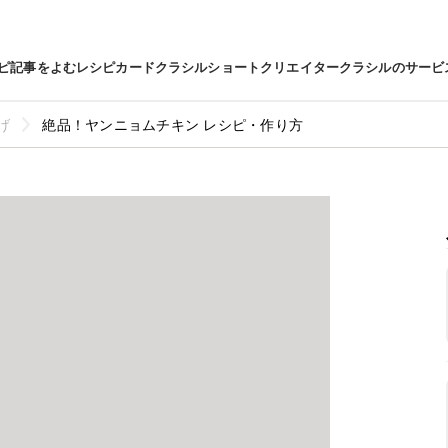
ピ
記事をよむ
レシピカード
クラシルショート
クリエイター
クラシルのサービ
げ
絶品！ヤンニョムチキン レシピ・作り方