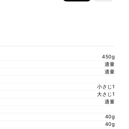
450g
適量
適量
小さじ1
大さじ1
適量
40g
40g