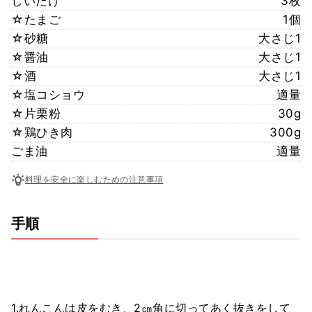
しいたけ
3枚
☆たまご
1個
☆砂糖
大さじ1
☆醤油
大さじ1
☆酒
大さじ1
☆塩コショウ
適量
☆片栗粉
30g
☆鶏ひき肉
300g
ごま油
適量
料理を安全に楽しむための注意事項
手順
1.れんこんは皮をむき、2㎝角に切ってあく抜きをして