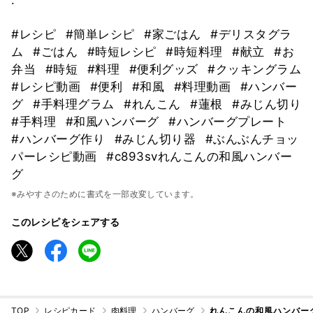
#レシピ
#簡単レシピ
#家ごはん
#デリスタグラ
ム
#ごはん
#時短レシピ
#時短料理
#献立
#お
弁当
#時短
#料理
#便利グッズ
#クッキングラム
#レシピ動画
#便利
#和風
#料理動画
#ハンバー
グ
#手料理グラム
#れんこん
#蓮根
#みじん切り
#手料理
#和風ハンバーグ
#ハンバーグプレート
#ハンバーグ作り
#みじん切り器
#ぶんぶんチョッ
パーレシピ動画
#c893svれんこんの和風ハンバー
グ
※みやすさのために書式を一部改変しています。
このレシピをシェアする
TOP
レシピカード
肉料理
ハンバーグ
れんこんの和風ハンバー