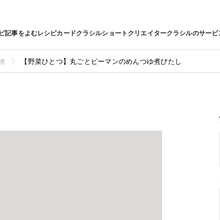
ピ
記事をよむ
レシピカード
クラシルショート
クリエイター
クラシルのサービ
物
【野菜ひとつ】丸ごとピーマンのめんつゆ煮びたし