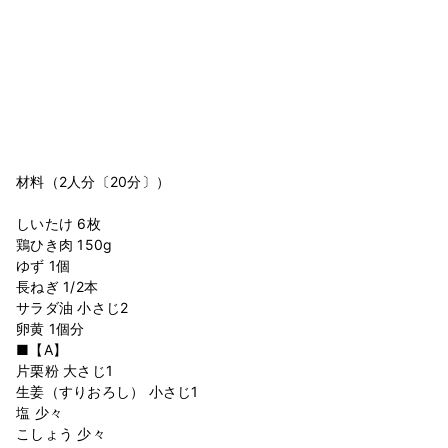
材料（2人分〔20分〕）
しいたけ 6枚
鶏ひき肉 150g
ゆず 1個
長ねぎ 1/2本
サラダ油 小さじ2
卵黄 1個分
■【A】
片栗粉 大さじ1
生姜（すりおろし） 小さじ1
塩 少々
こしょう 少々