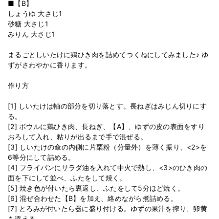
■【B】
しょうゆ 大さじ1
砂糖 大さじ1
みりん 大さじ1
まるごとしいたけに鶏ひき肉を詰めてつくねにしてみました♪ ゆ
ずがさわやかに香ります。
作り方
[1] しいたけは軸の部分を切り落とす。長ねぎはみじん切りにす
る。
[2] ボウルに鶏ひき肉、長ねぎ、【A】、ゆずの皮の表面をすり
おろして入れ、粘りが出るまで手で混ぜる。
[3] しいたけの傘の内側に片栗粉（分量外）を薄く振り、<2>を
6等分にして詰める。
[4] フライパンにサラダ油を入れて中火で熱し、<3>のひき肉の
面を下にして並べ、ふたをして焼く。
[5] 焼き色が付いたら裏返し、ふたをして5分ほど焼く。
[6] 混ぜ合わせた【B】を加え、絡めながら煮詰める。
[7] とろみが付いたら器に盛り付ける。ゆずの果汁を搾り、卵黄
を添える。