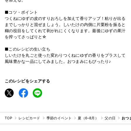
■コツ・ポイント
つくねにゆずの皮のすりおろしを加えて香りアップ！粘りが出る
までしっかりと混ぜましょう。しいたけの内側に片栗粉を振ると
糊の役目をしてくれて剥がれにくくなります。最後にゆずの果汁
を搾ってさっぱりと☆
■このレシピの生い立ち
しいたけを丸ごと使った変わりつくねにゆずの香りをプラスして
風味豊かな一品にしてみました。おつまみにもぴったり♪
このレシピをシェアする
TOP
レシピカード
季節のイベント
夏（6–8月）
父の日
おつ