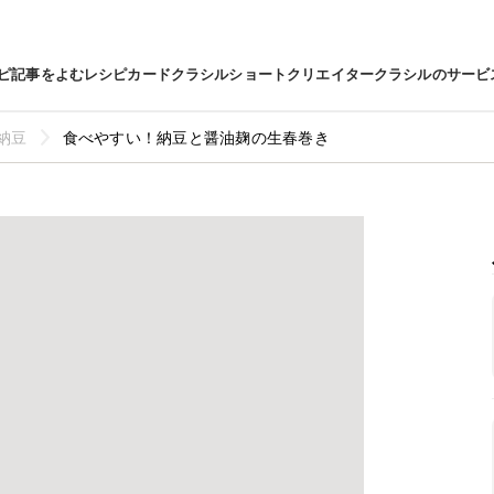
ピ
記事をよむ
レシピカード
クラシルショート
クリエイター
クラシルのサービ
納豆
食べやすい！納豆と醤油麹の生春巻き