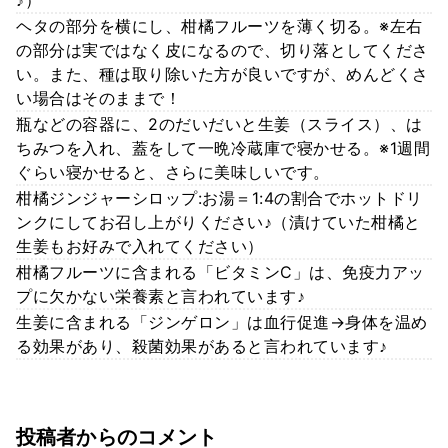
♪）
ヘタの部分を横にし、柑橘フルーツを薄く切る。※左右
の部分は実ではなく皮になるので、切り落としてくださ
い。また、種は取り除いた方が良いですが、めんどくさ
い場合はそのままで！
瓶などの容器に、2のだいだいと生姜（スライス）、は
ちみつを入れ、蓋をして一晩冷蔵庫で寝かせる。※1週間
ぐらい寝かせると、さらに美味しいです。
柑橘ジンジャーシロップ:お湯＝1:4の割合でホットドリ
ンクにしてお召し上がりください♪（漬けていた柑橘と
生姜もお好みで入れてください）
柑橘フルーツに含まれる「ビタミンC」は、免疫力アッ
プに欠かない栄養素と言われています♪
生姜に含まれる「ジンゲロン」は血行促進→身体を温め
る効果があり、殺菌効果があると言われています♪
投稿者からのコメント