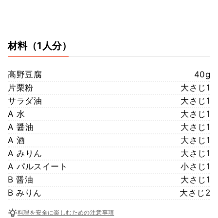
材料
（1人分）
高野豆腐
40g
片栗粉
大さじ1
サラダ油
大さじ1
A 水
大さじ1
A 醤油
大さじ1
A 酒
大さじ1
A みりん
大さじ1
A パルスイート
小さじ1
B 醤油
大さじ1
B みりん
大さじ2
料理を安全に楽しむための注意事項