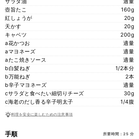
サラダ油
適量
壺旨たこ
160g
紅しょうが
20g
天かす
20g
キャベツ
200g
a花かつお
適量
aマヨネーズ
適量
aたこ焼きソース
適量
b白髪ねぎ
1/2本分
b万能ねぎ
2本
b辛子マヨネーズ
適量
cサラダと食べたい細切りチーズ
30g
c海老のだし香る辛子明太子
1/4腹
料理を安全に楽しむための注意事項
手順
所要時間：25 分