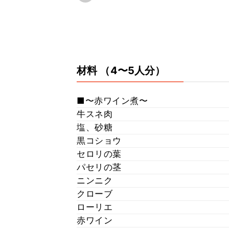
材料
（4〜5人分）
■〜赤ワイン煮〜
牛スネ肉
塩、砂糖
黒コショウ
セロリの葉
パセリの茎
ニンニク
クローブ
ローリエ
赤ワイン