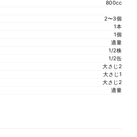
800cc
2〜3個
1本
1個
適量
1/2株
1/2缶
大さじ2
大さじ1
大さじ2
適量