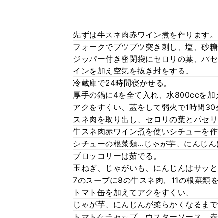
先ずは牛スネ肉赤ワイン煮を作ります。
フォークでプツプツ突き刺し、塩、砂糖
ジッパー付き密閉袋にセロリの葉、パセ
インを加え空気を抜き封をする。
冷蔵庫で24時間寝かせる。
厚手の鍋に4を全て入れ、水800ccを
アクをすくい、蓋をして弱火で1時間30
スネ肉を取り出し、セロリの葉とパセリ
牛スネ肉赤ワイン煮を使いシチューを作
シチューの根菜類…じゃが芋、にんじん
ブロッコリーは茹でる。
玉ねぎ、じゃがいも、にんじんはサッと
7のスープに8の牛スネ肉、11の根菜類
トマト缶を加えてアクをすくい、
じゃが芋、にんじんが柔らかくなるまで
トマトケチャップ、ウスターソース、赤