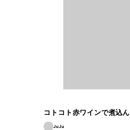
コトコト赤ワインで煮込ん
JuJu