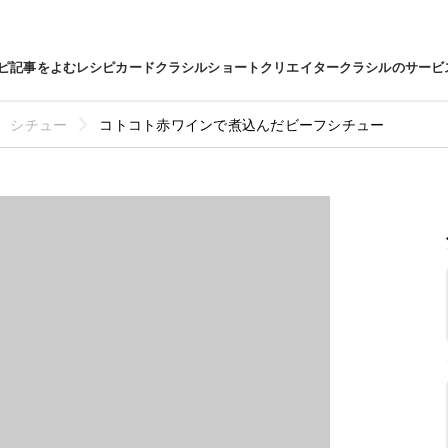
ピ
記事をよむ
レシピカード
クラシルショート
クリエイター
クラシルのサービ
シチュー
コトコト赤ワインで煮込んだビーフシチュー