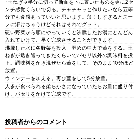
･玉ねぎ→半分に切って断面を下に置いたものを更に2セ
ンチ感覚くらいで切る。チャチャッと作りたいなら五等
分でも食感あっていいと思います。薄くしすぎるとスー
プに溶けちゃうけどそれはそれでグッド。
硬い野菜から順にやっていくと沸騰したお湯にどんどん
入れていけて、早く完成させることができます。
沸騰した水に各野菜を投入。弱めの中火で蓋をする。玉
ねぎが透き通ってきたくらいでパセリ以外の調味料を投
下。調味料をかき混ぜたら蓋をして、そのまま10分ほど
放置。
ウィンナーを加える。再び蓋をして5分放置。
人参が食べられる柔らかさになっていたらお皿に盛り付
け、パセリをかけて完成です。
投稿者からのコメント