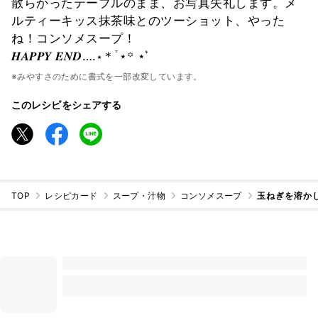
散らかったテーブルのまま、お写真失礼します。メ
ルティーキッス抹茶味とのツーショット、やった
ね！コンソメスープ！
𝑯𝑨𝑷𝑷𝒀 𝑬𝑵𝑫….⋆＊֒ ⋆꙳ ⋆ ͛
※みやすさのために書式を一部改変しています。
このレシピをシェアする
TOP
レシピカード
スープ・汁物
コンソメスープ
玉ねぎを溶か