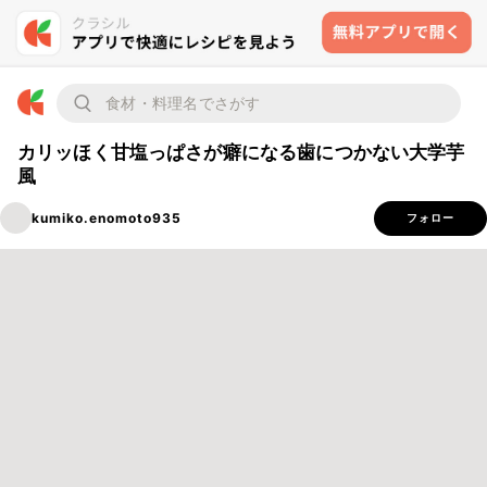
カリッほく甘塩っぱさが癖になる歯につかない大学芋
風
kumiko.enomoto935
フォロー