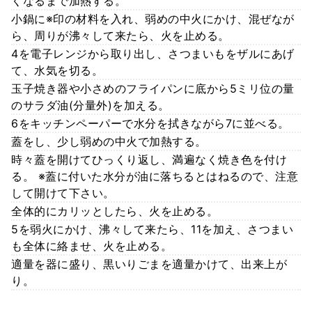
くなるまで加熱する。
小鍋に※印の材料を入れ、弱めの中火にかけ、混ぜなが
ら、周りが沸々して来たら、火を止める。
4を電子レンジから取り出し、さつまいもをザルにあげ
て、水気を切る。
玉子焼き器や小さめのフライパンに底から5ミリ位の量
のサラダ油(分量外)を加える。
6をキッチンペーパーで水分を拭きながら7に並べる。
蓋をし、少し弱めの中火で加熱する。
時々蓋を開けてひっくり返し、満遍なく焼き色を付け
る。 ※蓋に付いた水分が油に落ちるとはねるので、注意
して開けて下さい。
全体的にカリッとしたら、火を止める。
5を弱火にかけ、沸々して来たら、11を加え、さつまい
も全体に絡ませ、火を止める。
適量を器に盛り、黒いりごまを適量かけて、出来上が
り。