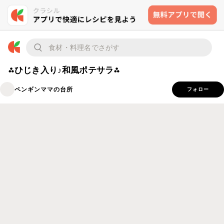
⁂ひじき入り♪和風ポテサラ⁂
ペンギンママの台所
フォロー