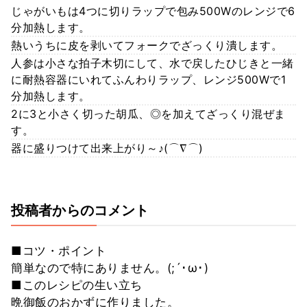
じゃがいもは4つに切りラップで包み500Wのレンジで6
分加熱します。
熱いうちに皮を剥いてフォークでざっくり潰します。
人参は小さな拍子木切にして、水で戻したひじきと一緒
に耐熱容器にいれてふんわりラップ、レンジ500Wで1
分加熱します。
2に3と小さく切った胡瓜、◎を加えてざっくり混ぜま
す。
器に盛りつけて出来上がり～♪(⌒∇⌒)
投稿者からのコメント
■コツ・ポイント
簡単なので特にありません。(;´･ω･)
■このレシピの生い立ち
晩御飯のおかずに作りました。