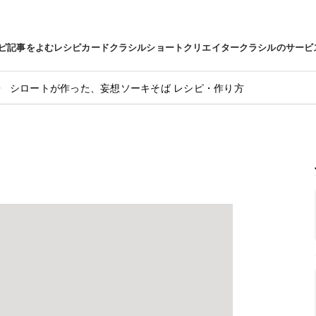
ピ
記事をよむ
レシピカード
クラシルショート
クリエイター
クラシルのサービ
シロートが作った、妄想ソーキそば レシピ・作り方