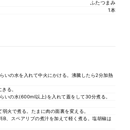
ふたつまみ
1本
らいの水を入れて中火にかける。沸騰したら2分加熱
にきる。
いの水(600ml以上)を入れて蓋をして30分煮る。
れて弱火で煮る。たまに肉の面裏を変える。
材料B、スペアリブの煮汁を加えて軽く煮る。塩胡椒は