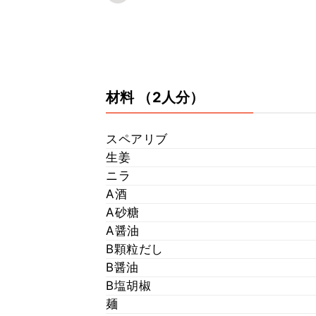
材料
（2人分）
スペアリブ
生姜
ニラ
A酒
A砂糖
A醤油
B顆粒だし
B醤油
B塩胡椒
麺