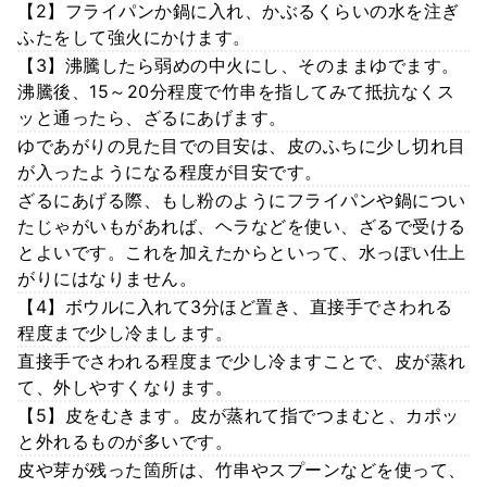
【2】フライパンか鍋に入れ、かぶるくらいの水を注ぎ
ふたをして強火にかけます。
【3】沸騰したら弱めの中火にし、そのままゆでます。
沸騰後、15～20分程度で竹串を指してみて抵抗なくス
ッと通ったら、ざるにあげます。
ゆであがりの見た目での目安は、皮のふちに少し切れ目
が入ったようになる程度が目安です。
ざるにあげる際、もし粉のようにフライパンや鍋につい
たじゃがいもがあれば、ヘラなどを使い、ざるで受ける
とよいです。これを加えたからといって、水っぽい仕上
がりにはなりません。
【4】ボウルに入れて3分ほど置き、直接手でさわれる
程度まで少し冷まします。
直接手でさわれる程度まで少し冷ますことで、皮が蒸れ
て、外しやすくなります。
【5】皮をむきます。皮が蒸れて指でつまむと、カポッ
と外れるものが多いです。
皮や芽が残った箇所は、竹串やスプーンなどを使って、