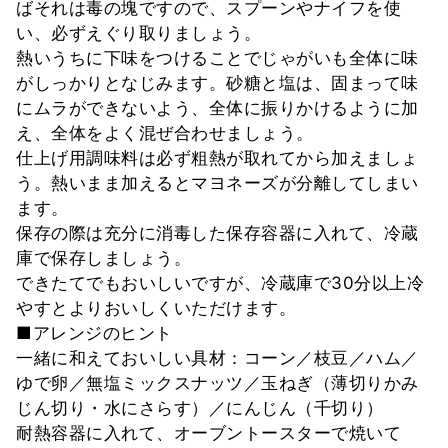
ばそれは毒の塊ですので、スプーンやナイフを使
い、必ずえぐり取りましょう。
熱いうちに下味をつけることでじゃがいも全体に味
がしっかりとなじみます。砂糖と塩は、固まって味
にムラができないよう、全体に振りかけるように加
え、全体をよく混ぜ合わせましょう。
仕上げ用調味料は必ず粗熱が取れてから加えましょ
う。熱いまま加えるとマヨネーズが分離してしまい
ます。
保存の際は充分に消毒した保存容器に入れて、冷蔵
庫で保存しましょう。
できたてでもおいしいですが、冷蔵庫で30分以上冷
やすとよりおいしくいただけます。
■アレンジのヒント
一緒に和えておいしい具材：コーン／枝豆／ハム／
ゆで卵／無塩ミックスナッツ／玉ねぎ（薄切りかみ
じん切り・水にさらす）／にんじん（千切り）
耐熱容器に入れて、オーブントースターで焼いて