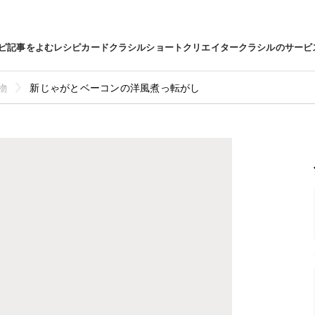
ピ
記事をよむ
レシピカード
クラシルショート
クリエイター
クラシルのサービ
物
新じゃがとベーコンの洋風煮っ転がし