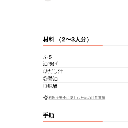
材料
（2〜3人分）
ふき
油揚げ
◎だし汁
◎醤油
◎味醂
料理を安全に楽しむための注意事項
手順