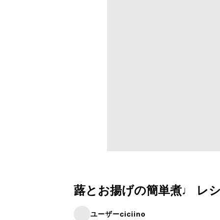
蕗とお揚げの簡単煮♩ レ
ユーザーciciino