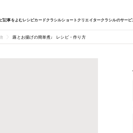
ピ
記事をよむ
レシピカード
クラシルショート
クリエイター
クラシルのサービ
物
蕗とお揚げの簡単煮♩ レシピ・作り方