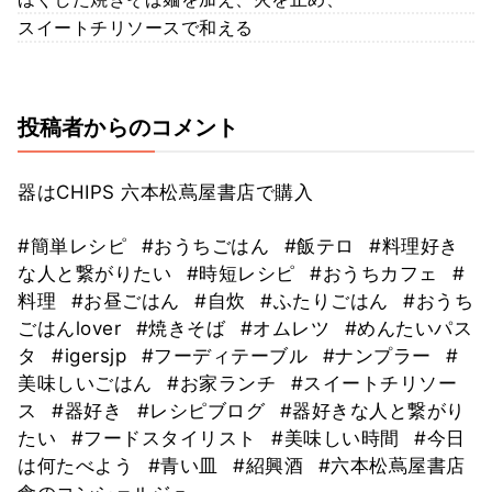
スイートチリソースで和える
投稿者からのコメント
器はCHIPS 六本松蔦屋書店で購入
#簡単レシピ
#おうちごはん
#飯テロ
#料理好き
な人と繋がりたい
#時短レシピ
#おうちカフェ
#
料理
#お昼ごはん
#自炊
#ふたりごはん
#おうち
ごはんlover
#焼きそば
#オムレツ
#めんたいパス
タ
#igersjp
#フーディテーブル
#ナンプラー
#
美味しいごはん
#お家ランチ
#スイートチリソー
ス
#器好き
#レシピブログ
#器好きな人と繋がり
たい
#フードスタイリスト
#美味しい時間
#今日
は何たべよう
#青い皿
#紹興酒
#六本松蔦屋書店