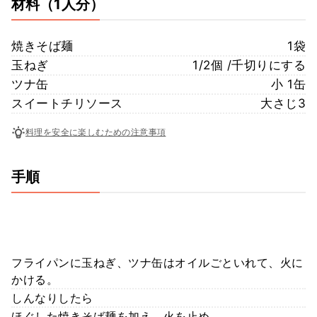
材料
（1人分）
焼きそば麺
1袋
玉ねぎ
1/2個 /千切りにする
ツナ缶
小 1缶
スイートチリソース
大さじ3
料理を安全に楽しむための注意事項
手順
フライパンに玉ねぎ、ツナ缶はオイルごといれて、火に
かける。
しんなりしたら
ほぐした焼きそば麺を加え、火を止め、