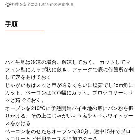
料理を安全に楽しむための注意事項
手順
パイ生地は冷凍の場合、解凍しておく。 カットしてマ
フィン型にカップ状に敷き、フォークで底に何箇所か刺
して穴をあけておく
じゃがいもはスッと串が通るくらいに塩茹でし1cm角に
カット。ベーコンは1cm幅にカット。ブロッコリーもサ
ッと茹でておく。
オーブンを210℃に予熱開始パイ生地の底にパン粉を振
りかける。その上にじゃがいも→塩少々→ホワイトソー
スをかける
ベーコンをのせたらオーブンで30分。途中15分でブロ
ッコリーとピザ用チーズを追加でのせる。