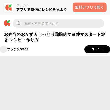
お弁当のおかず★しっとり鶏胸肉マヨ粒マスタード焼
き レシピ・作り方
プッチン5903
フォロー