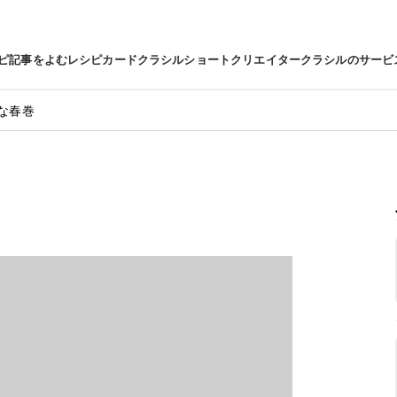
ピ
記事をよむ
レシピカード
クラシルショート
クリエイター
クラシルのサービ
な春巻