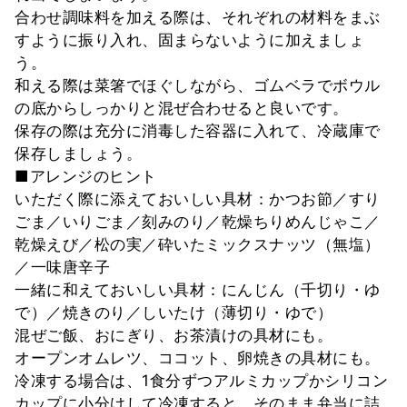
合わせ調味料を加える際は、それぞれの材料をまぶ
すように振り入れ、固まらないように加えましょ
う。
和える際は菜箸でほぐしながら、ゴムベラでボウル
の底からしっかりと混ぜ合わせると良いです。
保存の際は充分に消毒した容器に入れて、冷蔵庫で
保存しましょう。
■アレンジのヒント
いただく際に添えておいしい具材：かつお節／すり
ごま／いりごま／刻みのり／乾燥ちりめんじゃこ／
乾燥えび／松の実／砕いたミックスナッツ（無塩）
／一味唐辛子
一緒に和えておいしい具材：にんじん（千切り・ゆ
で）／焼きのり／しいたけ（薄切り・ゆで）
混ぜご飯、おにぎり、お茶漬けの具材にも。
オープンオムレツ、ココット、卵焼きの具材にも。
冷凍する場合は、1食分ずつアルミカップかシリコン
カップに小分けして冷凍すると、そのまま弁当に詰