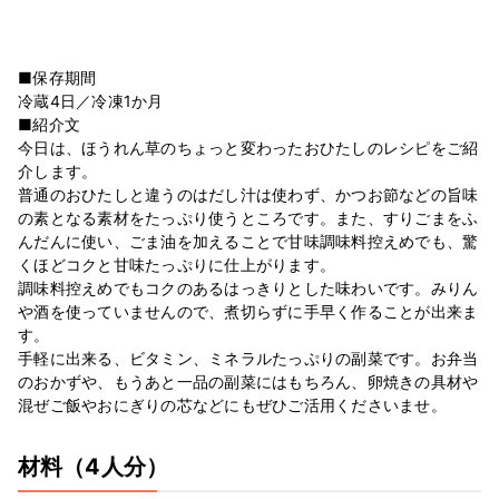
■保存期間
冷蔵4日／冷凍1か月
■紹介文
今日は、ほうれん草のちょっと変わったおひたしのレシピをご紹
介します。
普通のおひたしと違うのはだし汁は使わず、かつお節などの旨味
の素となる素材をたっぷり使うところです。また、すりごまをふ
んだんに使い、ごま油を加えることで甘味調味料控えめでも、驚
くほどコクと甘味たっぷりに仕上がります。
調味料控えめでもコクのあるはっきりとした味わいです。みりん
や酒を使っていませんので、煮切らずに手早く作ることが出来ま
す。
手軽に出来る、ビタミン、ミネラルたっぷりの副菜です。お弁当
のおかずや、もうあと一品の副菜にはもちろん、卵焼きの具材や
混ぜご飯やおにぎりの芯などにもぜひご活用くださいませ。
材料
（4人分）