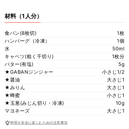
材料
（1人分）
食パン(8枚切)
1枚
ハンバーグ（冷凍）
1個
水
50ml
キャベツ(粗く千切り)
1枚分
バター(有塩)
5g
★GABANジンジャー
小さじ1/2
★醤油
大さじ1
★みりん
大さじ1
★蜂蜜
小さじ1
★玉葱(みじん切り・冷凍)
10g
マヨネーズ
大さじ1
料理を安全に楽しむための注意事項