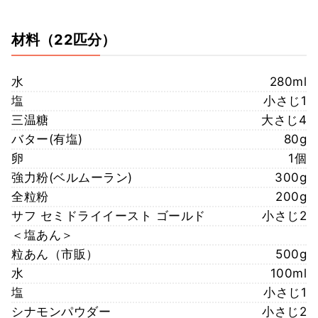
材料
（22匹分）
水
280ml
塩
小さじ1
三温糖
大さじ4
バター(有塩)
80g
卵
1個
強力粉(ベルムーラン)
300g
全粒粉
200g
サフ セミドライイースト ゴールド
小さじ2
＜塩あん＞
粒あん（市販）
500g
水
100ml
塩
小さじ1
シナモンパウダー
小さじ2