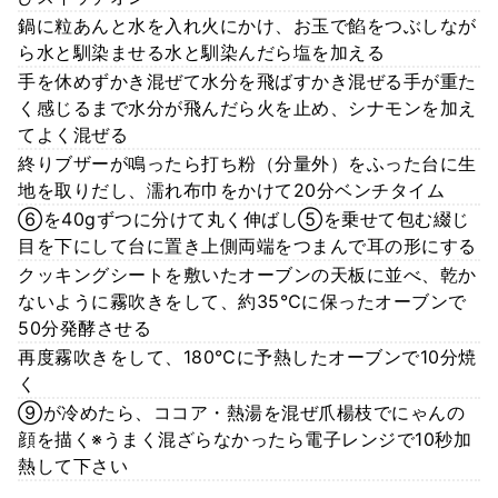
鍋に粒あんと水を入れ火にかけ、お玉で餡をつぶしなが
ら水と馴染ませる水と馴染んだら塩を加える
手を休めずかき混ぜて水分を飛ばすかき混ぜる手が重た
く感じるまで水分が飛んだら火を止め、シナモンを加え
てよく混ぜる
終りブザーが鳴ったら打ち粉（分量外）をふった台に生
地を取りだし、濡れ布巾をかけて20分ベンチタイム
⑥を40gずつに分けて丸く伸ばし⑤を乗せて包む綴じ
目を下にして台に置き上側両端をつまんで耳の形にする
クッキングシートを敷いたオーブンの天板に並べ、乾か
ないように霧吹きをして、約35℃に保ったオーブンで
50分発酵させる
再度霧吹きをして、180℃に予熱したオーブンで10分焼
く
⑨が冷めたら、ココア・熱湯を混ぜ爪楊枝でにゃんの
顔を描く※うまく混ざらなかったら電子レンジで10秒加
熱して下さい