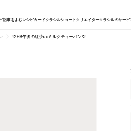
ピ
記事をよむ
レシピカード
クラシルショート
クリエイター
クラシルのサービ
ン
♡HB午後の紅茶deミルクティーパン♡